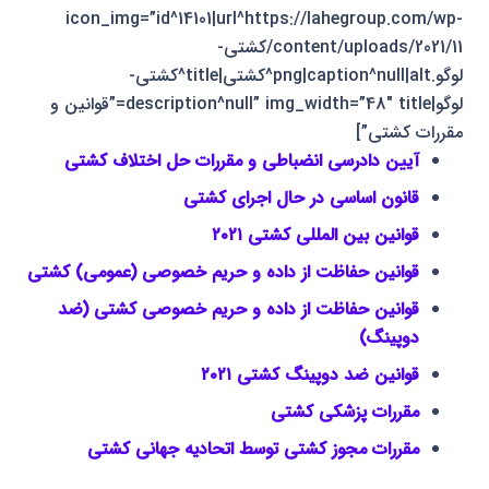
icon_img=”id^14101|url^https://lahegroup.com/wp-
content/uploads/2021/11/کشتی-
لوگو.png|caption^null|alt^کشتی|title^کشتی-
لوگو|description^null” img_width=”48″ title=”قوانین و
مقررات کشتی”]
آیین دادرسی انضباطی و مقررات حل اختلاف کشتی
قانون اساسی در حال اجرای کشتی
قوانین بین المللی کشتی ۲۰۲۱
قوانین حفاظت از داده و حریم خصوصی (عمومی) کشتی
قوانین حفاظت از داده و حریم خصوصی کشتی (ضد
دوپینگ)
قوانین ضد دوپینگ کشتی ۲۰۲۱
مقررات پزشکی کشتی
مقررات مجوز کشتی توسط اتحادیه جهانی کشتی