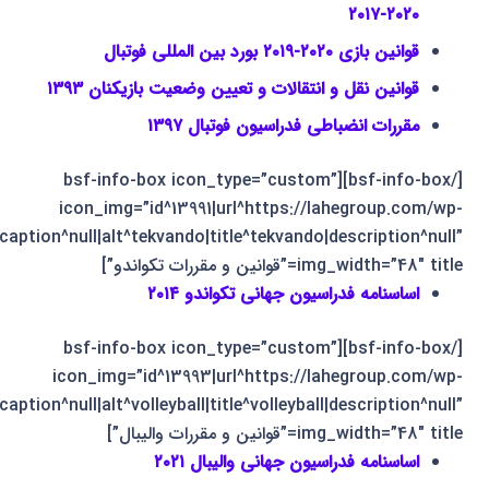
۲۰۲۰-۲۰۱۷
قوانین بازی ۲۰۲۰-۲۰۱۹ بورد بین المللی فوتبال
قوانین نقل و انتقالات و تعیین وضعیت بازیکنان ۱۳۹۳
مقررات انضباطی فدراسیون فوتبال ۱۳۹۷
[/bsf-info-box][bsf-info-box icon_type=”custom”
icon_img=”id^13991|url^https://lahegroup.com/wp-
aption^null|alt^tekvando|title^tekvando|description^null”
img_width=”48″ title=”قوانین و مقررات تکواندو”]
اساسنامه فدراسیون جهانی تکواندو ۲۰۱۴
[/bsf-info-box][bsf-info-box icon_type=”custom”
icon_img=”id^13993|url^https://lahegroup.com/wp-
aption^null|alt^volleyball|title^volleyball|description^null”
img_width=”48″ title=”قوانین و مقررات والیبال”]
اساسنامه فدراسیون جهانی والیبال ۲۰۲۱