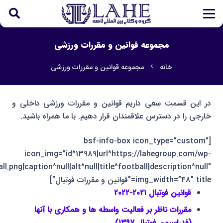
مجموعه قوانین و مقررات ورزشی
خانه
مجموعه قوانین و مقررات ورزشی
chevron_left
در این قسمت سعی داریم قوانین و مقررات ورزشی داخلی و
خارجی را در دسترس علاقمندان قرار دهیم. با ما همراه باشید.
[bsf-info-box icon_type=”custom”
icon_img=”id^13989|url^https://lahegroup.com/wp-
l.png|caption^null|alt^null|title^football|description^null”
img_width=”48″ title=”قوانین و مقررات فوتبال”]
قوانین فوتبال ۲۰۲۱-۲۰۲۲
مقررات ناظر بر فعالیت واسطه ها و همکاری با آنها
(فدراسیون فوتبال ۱۳۹۷)