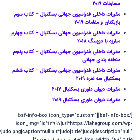
مسابقات ۲۰۱۹
مقررات داخلی فدراسیون جهانی بسکتبال – کتاب سوم
بازیکنان و مقامات ۲۰۱۹
مقررات داخلی فدراسیون جهانی بسکتبال – کتاب چهارم
مبارزه با دوپینگ ۲۰۱۸
مقررات داخلی فدراسیون جهانی بسکتبال – کتاب پنجم
منطقه بندی جهانی
مقررات داخلی فدراسیون جهانی بسکتبال – کتاب ششم
بسکتبال سه نفره ۲۰۱۹
مقررات دیوان داوری بسکتبال ۲۰۱۷
مقررات دیوان داوری بسکتبال ۲۰۱۹
[/bsf-info-box][bsf-info-box icon_type=”custom”
icon_img=”id^13997|url^https://lahegroup.com/wp-
judo.png|caption^null|alt^judo|title^judo|description^null”
img_width=”48″ title=”قوانین و مقررات جودو”]