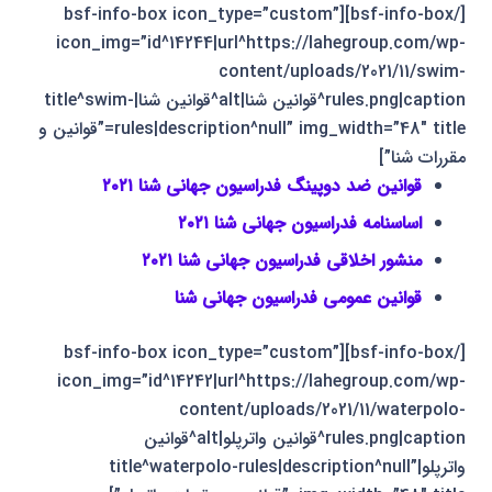
[/bsf-info-box][bsf-info-box icon_type=”custom”
icon_img=”id^14244|url^https://lahegroup.com/wp-
content/uploads/2021/11/swim-
rules.png|caption^قوانین شنا|alt^قوانین شنا|title^swim-
rules|description^null” img_width=”48″ title=”قوانین و
مقررات شنا”]
قوانین ضد دوپینگ فدراسیون جهانی شنا ۲۰۲۱
اساسنامه فدراسیون جهانی شنا ۲۰۲۱
منشور اخلاقی فدراسیون جهانی شنا ۲۰۲۱
قوانین عمومی فدراسیون جهانی شنا
[/bsf-info-box][bsf-info-box icon_type=”custom”
icon_img=”id^14242|url^https://lahegroup.com/wp-
content/uploads/2021/11/waterpolo-
rules.png|caption^قوانین واترپلو|alt^قوانین
واترپلو|title^waterpolo-rules|description^null”